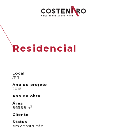
Residencial
Local
/PR
Ano do projeto
2016
Ano da obra
Área
2
865.98m
Cliente
Status
em construção